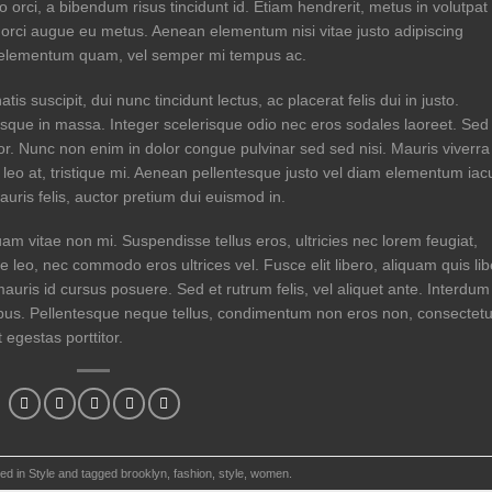
o orci, a bibendum risus tincidunt id. Etiam hendrerit, metus in volutpat
e orci augue eu metus. Aenean elementum nisi vitae justo adipiscing
s elementum quam, vel semper mi tempus ac.
is suscipit, dui nunc tincidunt lectus, ac placerat felis dui in justo.
elerisque in massa. Integer scelerisque odio nec eros sodales laoreet. Sed
tempor. Nunc non enim in dolor congue pulvinar sed sed nisi. Mauris viverra
 leo at, tristique mi. Aenean pellentesque justo vel diam elementum iacu
uris felis, auctor pretium dui euismod in.
am vitae non mi. Suspendisse tellus eros, ultricies nec lorem feugiat,
 leo, nec commodo eros ultrices vel. Fusce elit libero, aliquam quis li
ris id cursus posuere. Sed et rutrum felis, vel aliquet ante. Interdum
bus. Pellentesque neque tellus, condimentum non eros non, consectetu
 egestas porttitor.
ted in
Style
and tagged
brooklyn
,
fashion
,
style
,
women
.