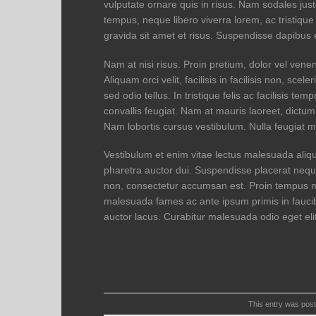
vulputate ornare quis in risus. Nam sodales just
tempus, neque libero viverra lorem, ac tristiqu
gravida sit amet et risus. Suspendisse dapibu
Nam at nisi risus. Proin pretium, dolor vel venenat
Aliquam orci velit, facilisis in facilisis non, sc
sed odio tellus. In tristique felis ac facilisis 
convallis feugiat. Nam at mauris laoreet, dictum
Nam lobortis cursus vestibulum. Nulla feugiat ma
Vestibulum et enim vitae lectus malesuada aliqu
pharetra auctor dui. Suspendisse placerat neque
non, consectetur accumsan est. Proin tempus mau
malesuada fames ac ante ipsum primis in fauci
auctor lacus. Curabitur malesuada odio eget elit
This entry was pos