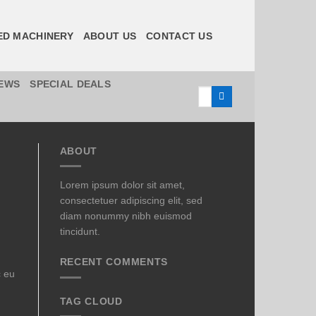
ED MACHINERY
ABOUT US
CONTACT US
EWS
SPECIAL DEALS
Search
for:
ABOUT
Lorem ipsum dolor sit amet,
consectetuer adipiscing elit, sed
diam nonummy nibh euismod
tincidunt.
RECENT COMMENTS
c eu
TAG CLOUD