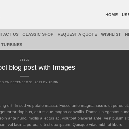
HOME
US
TACT US
CLASSIC SHOP
REQUEST A QUOTE
WISHLIST
N
 TURBINES
STYLE
ool blog post with Images
ED ON
DECEMBER 30, 2013
BY
ADMIN
ing elit. In sed vulputate massa. Fusce ante magna, iaculis ut purus ut,
get tortor dapibus, et tristique magna convallis. Phasellus egestas nun
oin ante nunc, mollis a lectus ac, volutpat placerat ante. Vestibulum sit
m vel lacinia purus, id tristique ipsum. Quisque vitae nibh ut libero