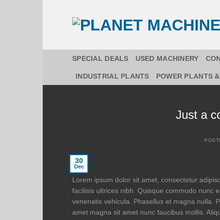
Skip
to
content
SPECIAL DEALS
USED MACHINERY
CON
INDUSTRIAL PLANTS
POWER PLANTS &
Just a c
POST
30
Dec
Lorem ipsum dolor sit amet, consectetur adipisc
facilisis ultrices nibh. Quisque commodo nunc e
venenatis vehicula. Phasellus et magna nulla. Pr
amet magna sit amet nunc faucibus mollis. Aliqua